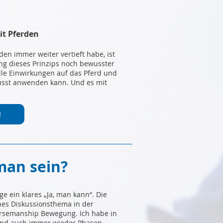
it Pferden
rden immer weiter vertieft habe, ist
ng dieses Prinzips noch bewusster
lle Einwirkungen auf das Pferd und
ewusst anwenden kann. Und es mit
!
man sein?
ge ein klares „Ja, man kann“. Die
hes Diskussionsthema in der
orsemanship Bewegung. Ich habe in
 und auch immer wieder Phasen