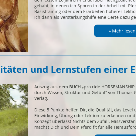
gehabt, in denen ich Sporen in der Arbeit mit Pfe
Basistraining oder dem Erarbeiten höherer Lekti
ich dann als Verstärkungshilfe eine Gerte dazu 
» Mehr lesen
litäten und Lernstufen einer 
Auszug aus dem BUCH „pro ride HORSEMANSHIP –
durch Wissen, Struktur und Gefühl“ von Thomas 
Verlag.
Diese 5 Punkte helfen Dir, die Qualität, das Level 
Einwirkung, Übung oder Lektion zu erkennen und e
Konzept überlässt Nichts dem Zufall. Missverstä
machst Dich und Dein Pferd fit für alle Herausfo