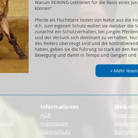
Warum REINING-Lektionen für die Basis eines Jun
können“
Pferde als Fluchttiere testen von Natur aus die K
d.h. zum eigenen Schutz wollen sie darüber die Se
zunächst ein Schutzverhalten, bei jungen Pferden
und der Versuch sich dominant zu verhalten. Nur
des Reiters überzeugt sind und die kontrollieren
haben, geben sie die Führung so stark an den Reit
Bewegung und damit in Tempo und Gangart und di
» Mehr lesen
Informationen
Bleib mit
AGB
Folge uns
School
Impressum
Instagram
Datenschutz
Barriere