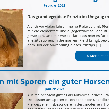
Februar 2021
Das grundlegendste Prinzip im Umgang m
Als ich vor vielen Jahren meine Freiarbeit mit Pfe
mir die elementare und allgegenwärtige Bedeutu
geworden. Und mir wurde klar, dass man es für a
alle Situationen, in die man ein Pferd bringt, b
dem Bild der Anwendung dieses Prinzips […]
» Mehr lesen
 mit Sporen ein guter Horse
Januar 2021
Aus meiner Sicht gibt es als Antwort auf diese Fra
Diskussion um Sporen ist ein scheinbar unendlic
Pferdeszene, insbesondere in der „modernen“ H
den letzten 20 Jahren viel darüber nachgedacht