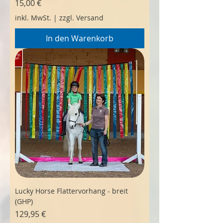
Preis
15,00 €
inkl. MwSt.
|
zzgl. Versand
In den Warenkorb
Lucky Horse Flattervorhang - breit
(GHP)
Preis
129,95 €