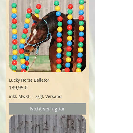
Lucky Horse Bälletor
Preis
139,95 €
inkl. MwSt.
|
zzgl. Versand
Nicht verfügbar