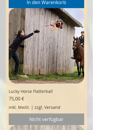
In den Warenkorb
Lucky Horse Flatterball
Preis
75,00 €
inkl. MwSt.
|
zzgl. Versand
Nicht verfügbar