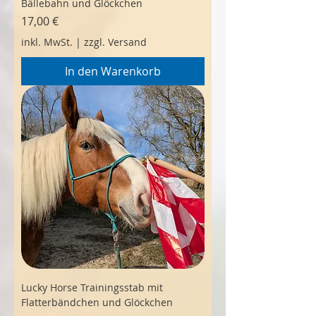
Bällebahn und Glöckchen
Preis
17,00 €
inkl. MwSt.
|
zzgl. Versand
In den Warenkorb
Lucky Horse Trainingsstab mit
Flatterbändchen und Glöckchen