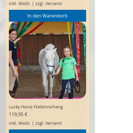
inkl. MwSt.
|
zzgl. Versand
In den Warenkorb
Lucky Horse Flattervorhang
Preis
119,95 €
inkl. MwSt.
|
zzgl. Versand