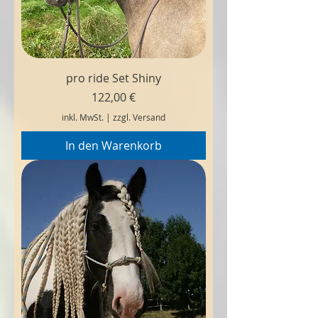
pro ride Set Shiny
Preis
122,00 €
inkl. MwSt.
|
zzgl. Versand
In den Warenkorb