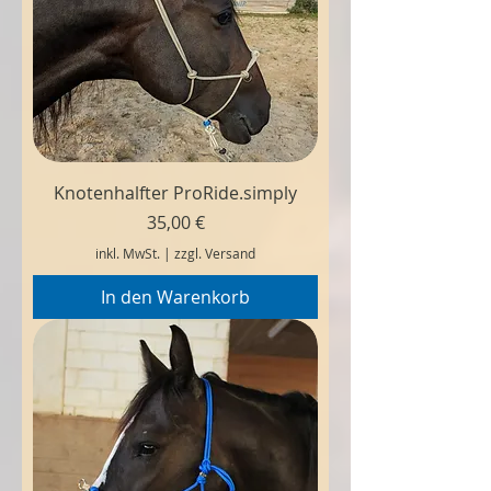
Knotenhalfter ProRide.simply
Preis
35,00 €
inkl. MwSt.
|
zzgl. Versand
In den Warenkorb