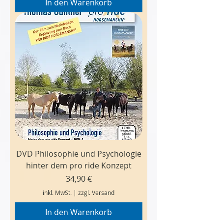
In den Warenkorb
DVD Philosophie und Psychologie
hinter dem pro ride Konzept
Preis
34,90 €
inkl. MwSt.
|
zzgl. Versand
In den Warenkorb