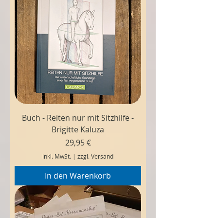
Buch - Reiten nur mit Sitzhilfe -
Brigitte Kaluza
Preis
29,95 €
inkl. MwSt.
|
zzgl. Versand
In den Warenkorb