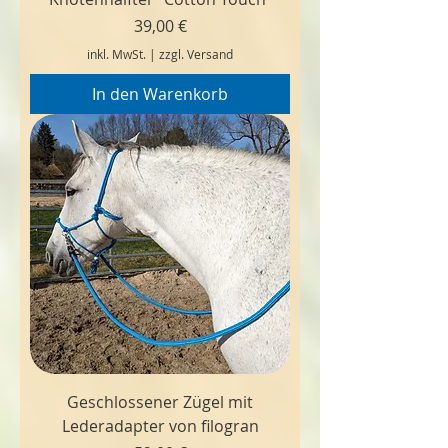
Preis
39,00 €
inkl. MwSt.
|
zzgl. Versand
In den Warenkorb
Geschlossener Zügel mit
Lederadapter von filogran