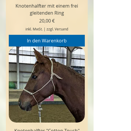
Knotenhalfter mit einem frei
gleitenden Ring
Preis
20,00 €
inkl. MwSt.
|
zzgl. Versand
In den Warenkorb
Knotenhalfter "Cotton Touch"