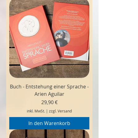
Buch - Entstehung einer Sprache -
Arien Aguilar
Preis
29,90 €
inkl. MwSt.
|
zzgl. Versand
In den Warenkorb