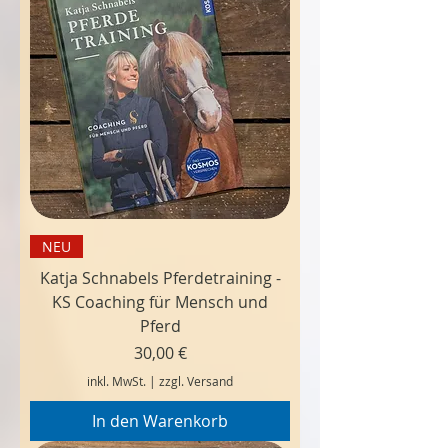
NEU
Katja Schnabels Pferdetraining -
KS Coaching für Mensch und
Pferd
Preis
30,00 €
inkl. MwSt.
|
zzgl. Versand
In den Warenkorb