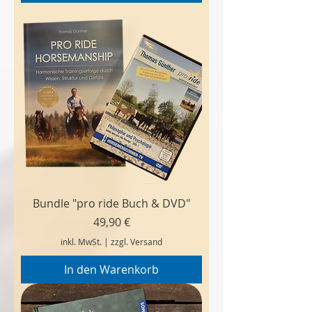
Bundle "pro ride Buch & DVD"
Preis
49,90 €
inkl. MwSt.
|
zzgl. Versand
In den Warenkorb