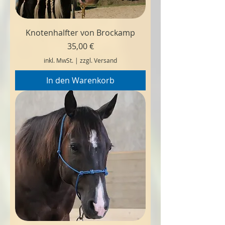
Knotenhalfter von Brockamp
Preis
35,00 €
inkl. MwSt.
|
zzgl. Versand
In den Warenkorb