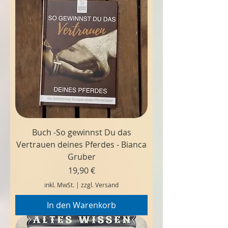
Buch -So gewinnst Du das
Vertrauen deines Pferdes - Bianca
Gruber
Preis
19,90 €
inkl. MwSt.
|
zzgl. Versand
In den Warenkorb