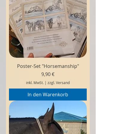
Poster-Set "Horsemanship"
Preis
9,90 €
inkl. MwSt.
|
zzgl. Versand
In den Warenkorb