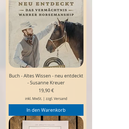
Buch - Altes Wissen - neu entdeckt
- Susanne Kreuer
Preis
19,90 €
inkl. MwSt.
|
zzgl. Versand
In den Warenkorb