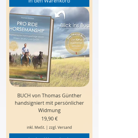
In den Warenkorb
BUCH von Thomas Günther
handsigniert mit persönlicher
Widmung
Preis
19,90 €
inkl. MwSt.
|
zzgl. Versand