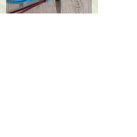
Arbeitsseil mit Öse von Brockamp
Preis
27,00€
Warenkorb
Service
Kontakt
Preise Online School
Zahlarten
Versandkosten
Rücksendungen
Informationen
AGB