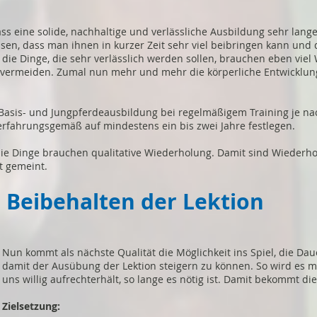
ss eine solide, nachhaltige und verlässliche Ausbildung sehr lang
ssen, dass man ihnen in kurzer Zeit sehr viel beibringen kann un
ch die Dinge, die sehr verlässlich werden sollen, brauchen eben vi
u vermeiden. Zumal nun mehr und mehr die körperliche Entwicklu
 Basis- und Jungpferdeausbildung bei regelmäßigem Training je n
 erfahrungsgemäß auf mindestens ein bis zwei Jahre festlegen.
die Dinge brauchen qualitative Wiederholung. Damit sind Wiederho
t gemeint.
ch Beibehalten der Lektion
Nun kommt als nächste Qualität die Möglichkeit ins Spiel, die Da
damit der Ausübung der Lektion steigern zu können. So wird es mö
uns willig aufrechterhält, so lange es nötig ist. Damit bekommt die
Zielsetzung: