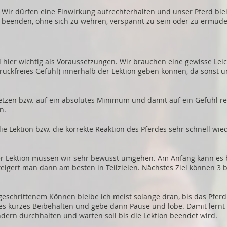
Wir dürfen eine Einwirkung aufrechterhalten und unser Pferd bleib
beenden, ohne sich zu wehren, verspannt zu sein oder zu ermüde
d hier wichtig als Voraussetzungen. Wir brauchen eine gewisse Leic
uckfreies Gefühl) innerhalb der Lektion geben können, da sonst un
tzen bzw. auf ein absolutes Minimum und damit auf ein Gefühl r
n.
 die Lektion bzw. die korrekte Reaktion des Pferdes sehr schnell wi
er Lektion müssen wir sehr bewusst umgehen. Am Anfang kann es b
igert man dann am besten in Teilzielen. Nächstes Ziel können 3 b
geschrittenem Können bleibe ich meist solange dran, bis das Pferd 
es kurzes Beibehalten und gebe dann Pause und lobe. Damit lernt 
dern durchhalten und warten soll bis die Lektion beendet wird.