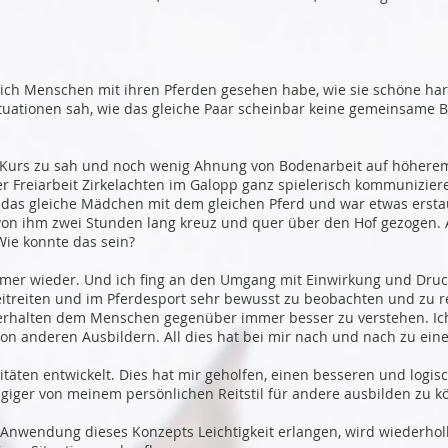
n ich Menschen mit ihren Pferden gesehen habe, wie sie schöne ha
tuationen sah, wie das gleiche Paar scheinbar keine gemeinsame B
em Kurs zu sah und noch wenig Ahnung von Bodenarbeit auf höherem
r Freiarbeit Zirkelachten im Galopp ganz spielerisch kommunizieren
 das gleiche Mädchen mit dem gleichen Pferd und war etwas ersta
on ihm zwei Stunden lang kreuz und quer über den Hof gezogen. Ab
Wie konnte das sein?
er wieder. Und ich fing an den Umgang mit Einwirkung und Druck
itreiten und im Pferdesport sehr bewusst zu beobachten und zu re
Verhalten dem Menschen gegenüber immer besser zu verstehen. Ic
on anderen Ausbildern. All dies hat bei mir nach und nach zu eine
itäten entwickelt. Dies hat mir geholfen, einen besseren und logi
ngiger von meinem persönlichen Reitstil für andere ausbilden zu k
Anwendung dieses Konzepts Leichtigkeit erlangen, wird wiederholba