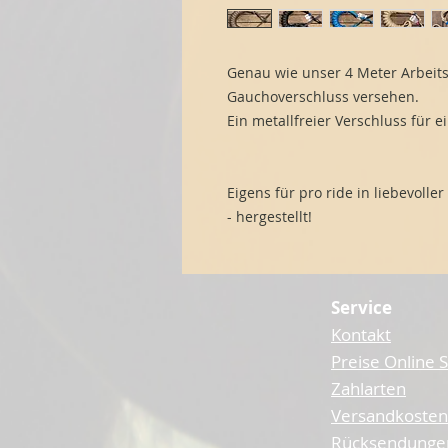
Genau wie unser 4 Meter Arbeitss
Gauchoverschluss versehen.
Ein metallfreier Verschluss für e
Eigens für pro ride in liebevolle
- hergestellt!
Service
Kontakt
Preise Online 
Zahlarten
Versandkosten
Rücksendunge