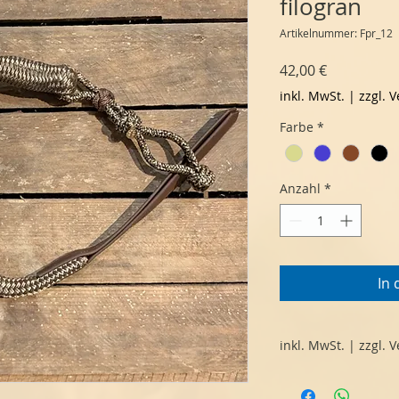
filogran
Artikelnummer: Fpr_12
Preis
42,00 €
inkl. MwSt.
|
zzgl. 
Farbe
*
Anzahl
*
In
inkl. MwSt. | zzgl. 