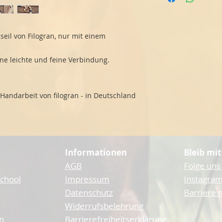
eil von Filogran, nur mit einem
ine leichte und feine Verbindung.
r Handarbeit von filogran - in Deutschland
Informationen
Bleib mit
AGB
Folge uns
School
Impressum
Instagram
Datenschutz
Barriere
Widerrufsbelehrung
n
Barrierefreiheitserklärung