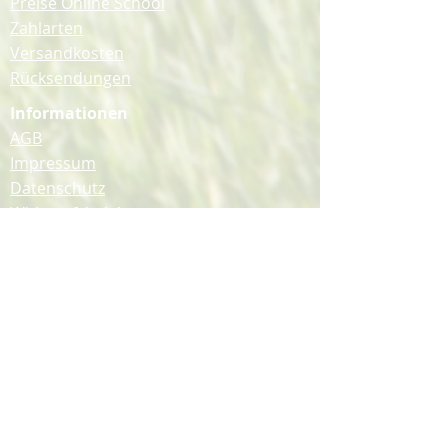
Preise Online School
Zahlarten
Versandkosten
Rücksendungen
Informationen
AGB
Impressum
Datenschutz
Widerrufsbelehrung
Barrierefreiheitserklärung
Bleib mit uns in Kontakt!
Folge uns auf YouTube, Instagram &
Facebook.
Barriere melden
Vertrag widerrufen