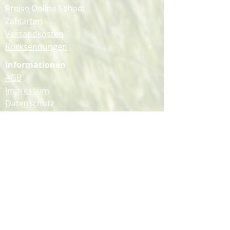
Preise Online School
Zahlarten
Versandkosten
Rücksendungen
Informationen
AGB
Impressum
Datenschutz
Widerrufsbelehrung
Barrierefreiheitserklärung
Bleib mit uns in Kontakt!
Folge uns auf YouTube, Instagram &
Facebook.
Barriere melden