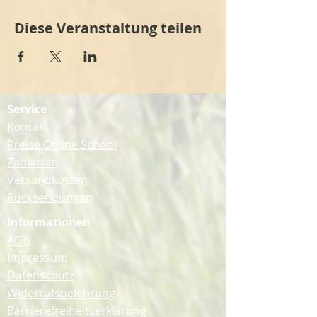
Diese Veranstaltung teilen
Service
Kontakt
Preise Online School
Zahlarten
Versandkosten
Rücksendungen
Informationen
AGB
Impressum
Datenschutz
Widerrufsbelehrung
Barrierefreiheitserklärung