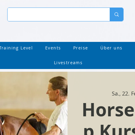
Training Level
Events
Preise
Über uns
Livestreams
Sa., 22. F
Hors
p Kurs