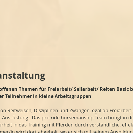
anstaltung
fenen Themen für Freiarbeit/ Seilarbeit/ Reiten Basic b
der Teilnehmer in kleine Arbeitsgruppen
on Reitweisen, Disziplinen und Zwängen, egal ob Freiarbeit 
Ausrüstung.  Das pro ride horsemanship Team bringt in di
arheit in das Training mit Pferden durch verständliche, eff
hmer/in wird dort abgeholt, wo er sich mit seinem Ausbildu