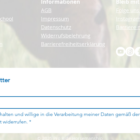
Informationen
Bleib mit
AGB
Folge uns
School
Impressum
Instagram
Datenschutz
Barriere
Widerrufsbelehrung
n
Barrierefreiheitserklärung
tter
halten und willige in die Verarbeitung meiner Daten gemäß der
t widerrufen.
*
© 2025 Pro Ride Horsemanship