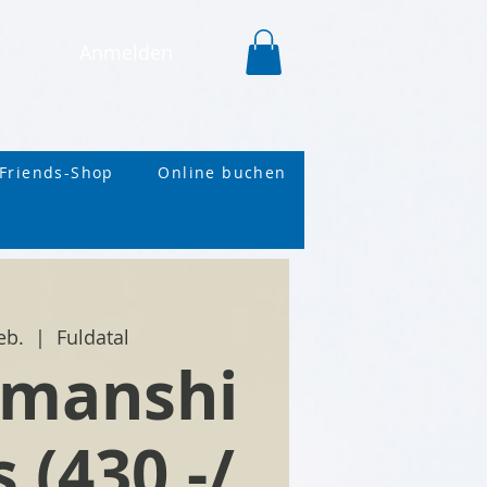
Anmelden
Friends-Shop
Online buchen
eb.
  |  
Fuldatal
emanshi
 (430,-/