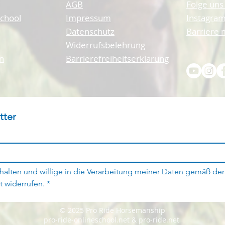
AGB
Folge uns
School
Impressum
Instagram
Datenschutz
Barriere
Widerrufsbelehrung
n
Barrierefreiheitserklärung
tter
halten und willige in die Verarbeitung meiner Daten gemäß der
t widerrufen.
*
© 2025 Pro Ride Horsemanship
pro-ride-onlineschool.net & pro-ride.net