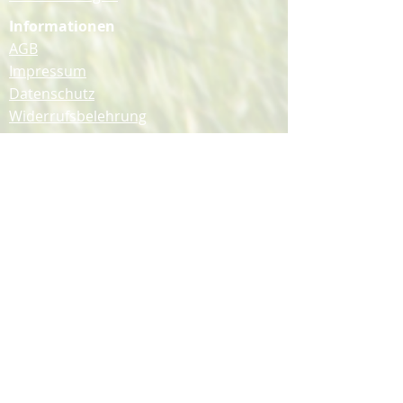
Informationen
AGB
Impressum
Datenschutz
Widerrufsbelehrung
Barrierefreiheitserklärung
Bleib mit uns in Kontakt!
Folge uns auf YouTube, Instagram &
Facebook.
Barriere melden
Vertrag widerrufen
Abonniere unseren 